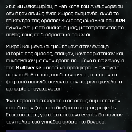
Στις 30 Δεκεμβρίου, η Fan Zone του Αλεξάνδρειου
δεν ήταν απλώς ένας χώρος αναμονής, αλλά το
επίκεντρο της δράσης! Χιλιάδες φίλαθλοι του
ΑΡΗ
έγιναν ένα με τη συσκευή μας, μετατρέποντας το
πάθος τους σε διαδραστικό παιχνίδι.
Μικροί και μεγάλοι “βούτηξαν” στην ένδοξη
ιστορία της ομάδας, έπαιξαν, κοντραρίστηκαν και
συνδέθηκαν με έναν τρόπο που μόνο η τεχνολογία
της
Multiverse
μπορεί να προσφέρει. Η ενέργεια
ήταν καθηλωτική, αποδεικνύοντας ότι όταν το
ψηφιακό παιχνίδι συναντά την κίτρινη φανέλα, η
εμπειρία απογειώνεται!
Ένα τεράστιο ευχαριστώ σε όσους συμμετείχαν
και έδωσαν ζωή στα διαδραστικά μας projects.
Ετοιμαστείτε, γιατί τα επόμενα events θα κάνουν
τον παλμό του γηπέδου ακόμα πιο δυνατό!