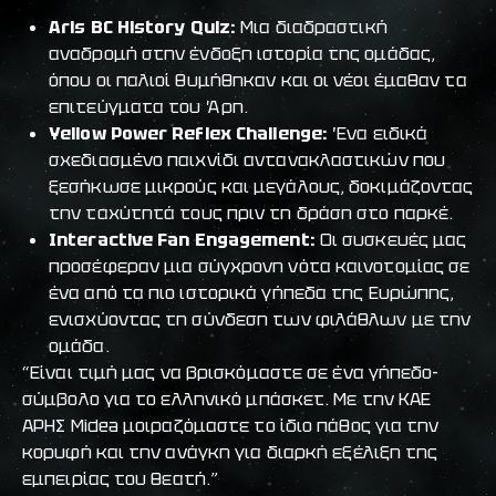
Aris BC History Quiz:
Μια διαδραστική
αναδρομή στην ένδοξη ιστορία της ομάδας,
όπου οι παλιοί θυμήθηκαν και οι νέοι έμαθαν τα
επιτεύγματα του Άρη.
Yellow Power Reflex Challenge:
Ένα ειδικά
σχεδιασμένο παιχνίδι αντανακλαστικών που
ξεσήκωσε μικρούς και μεγάλους, δοκιμάζοντας
την ταχύτητά τους πριν τη δράση στο παρκέ.
Interactive Fan Engagement:
Οι συσκευές μας
προσέφεραν μια σύγχρονη νότα καινοτομίας σε
ένα από τα πιο ιστορικά γήπεδα της Ευρώπης,
ενισχύοντας τη σύνδεση των φιλάθλων με την
ομάδα.
“Είναι τιμή μας να βρισκόμαστε σε ένα γήπεδο-
σύμβολο για το ελληνικό μπάσκετ. Με την ΚΑΕ
ΑΡΗΣ Midea μοιραζόμαστε το ίδιο πάθος για την
κορυφή και την ανάγκη για διαρκή εξέλιξη της
εμπειρίας του θεατή.”