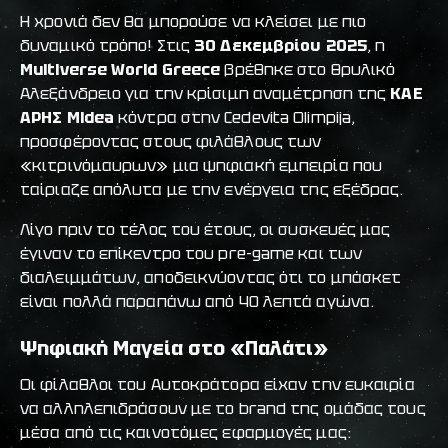
Η χρονιά δεν θα μπορούσε να κλείσει με πιο
δυναμικό τρόπο! Στις
30 Δεκεμβρίου 2025
, η
Multiverse World Greece
βρέθηκε στο θρυλικό
Αλεξάνδρειο για την κρίσιμη αναμέτρηση της
ΚΑΕ
ΑΡΗΣ Midea
κόντρα στην Cedevita Olimpija,
προσφέροντας στους φιλάθλους των
«κιτρινόμαυρων» μια ψηφιακή εμπειρία που
ταίριαζε απόλυτα με την ενέργεια της εξέδρας.
Λίγο πριν το τέλος του έτους, οι συσκευές μας
έγιναν το επίκεντρο του pre-game και των
διαλειμμάτων, αποδεικνύοντας ότι το μπάσκετ
είναι πολλά παραπάνω από 40 λεπτά αγώνα.
Ψηφιακή Μαγεία στο «Παλάτι»
Οι φίλαθλοι του Αυτοκράτορα είχαν την ευκαιρία
να αλληλεπιδράσουν με το brand της ομάδας τους
μέσα από τις καινοτόμες εφαρμογές μας: