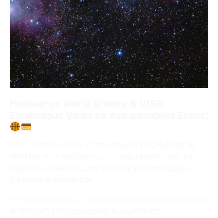
Multiverse World Greece & VISA:
Euroleague Vibes σε ένα μοναδικό Event!
Στις 15 Μαίου 2025, η τεχνολογία της Multiverse
World Greece συνάντησε το κορυφαίο brand της
VISA σε μια εκδήλωση που είχε έντονο άρωμα
Euroleague Basketball.
Το περίπτερό μας, “ντυμένο” στα χρώματα και την
αισθητική της κορυφαίας ευρωπαϊκής