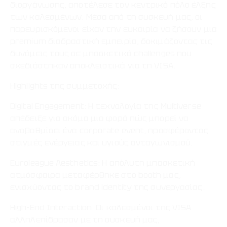
διοργάνωσης, αποτέλεσε τον κεντρικό πόλο έλξης
των καλεσμένων. Μέσα από τη συσκευή μας, οι
παρευρισκόμενοι είχαν την ευκαιρία να ζήσουν μια
premium διαδραστική εμπειρία, δοκιμάζοντας τις
δυνάμεις τους σε μπασκετικά challenges που
σχεδιάστηκαν αποκλειστικά για τη VISA.
Highlights της συμμετοχής:
Digital Engagement: Η τεχνολογία της Multiverse
απέδειξε για ακόμα μια φορά πώς μπορεί να
αναβαθμίσει ένα corporate event, προσφέροντας
στιγμές ενέργειας και υγιούς ανταγωνισμού.
Euroleague Aesthetics: Η απόλυτη μπασκετική
ατμόσφαιρα μεταφέρθηκε στο booth μας,
ενισχύοντας το brand identity της συνεργασίας.
High-End Interaction: Οι καλεσμένοι της VISA
αλληλεπίδρασαν με τη συσκευή μας,