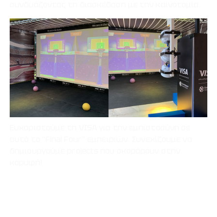
συνδυάζοντας τη διασκέδαση με την καινοτομία.
Ευχαριστούμε τη VISA για την εμπιστοσύνη σε
αυτό το “Final Four” εμπειριών. Συνεχίζουμε να
δημιουργούμε projects που σκοράρουν στην
κορυφή!
Prev Project
Next Project