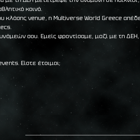
αθλητικό κοινό.
υ κλάσης venue, η Multiverse World Greece απέδε
ecs.
υνάμεών σου. Εμείς φροντίσαμε, μαζί με τη ΔΕΗ, 
vents. Είστε έτοιμοι;