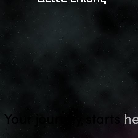
Your journey starts
he