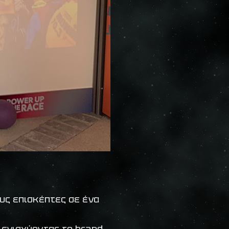
ους επισκέπτες σε ένα
 ενισχύοντας το brand